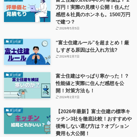
万円！実際の見積り公開！住んだ
感想＆社員のホンネも。1500万円
で建つ？
2026年5月5日
“富士住建ルール”を超まとめ！厳
富士住建
しすぎる原因は仕入れ方法?
2024年2月7日
富士住建はやっぱり寒かった！？
富士住建
性能値と実際に住んだ感想を公
開！対策方法も！
2024年2月7日
【2026年最新】富士住建の標準キ
富士住建
ッチン3社を徹底比較！おすすめや
後悔しない選び方は？オプション
費用も大公開！