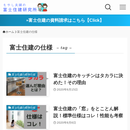
»富士住建の資料請求はこちら【Click】
ホーム
富士住建の仕様
富士住建の仕様
– tag –
富士住建のキッチンはタカラに決
富士住建の標準仕様
めた！その理由
2020年6月15日
富士住建の「窓」をとことん解
富士住建の標準仕様
説！標準仕様はコレ！性能も考察
2020年6月6日