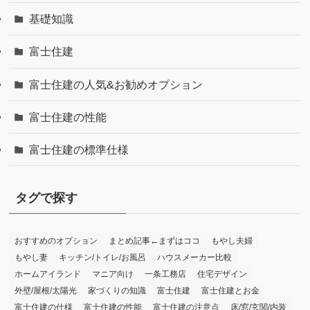
基礎知識
富士住建
富士住建の人気&お勧めオプション
富士住建の性能
富士住建の標準仕様
タグで探す
おすすめのオプション
まとめ記事←まずはココ
もやし夫婦
もやし妻
キッチン/トイレ/お風呂
ハウスメーカー比較
ホームアイランド
マニア向け
一条工務店
住宅デザイン
外壁/屋根/太陽光
家づくりの知識
富士住建
富士住建とお金
富士住建の仕様
富士住建の性能
富士住建の注意点
床/窓/玄関/内装