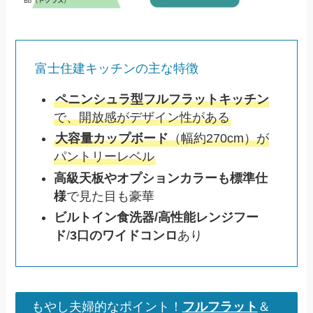
富士住建キッチンの主な特徴
ペニンシュラ型フルフラットキッチン
で、開放感がデザイン性がある
大容量カップボード
（幅約270cm）が
パントリーレベル
高級天板やオプションカラーも標準仕
様
で見た目も豪華
ビルトイン食洗器/高性能レンジフー
ド
/
3口のワイドコンロ
あり
もやし夫婦的なポイント！
フルフラット
＆