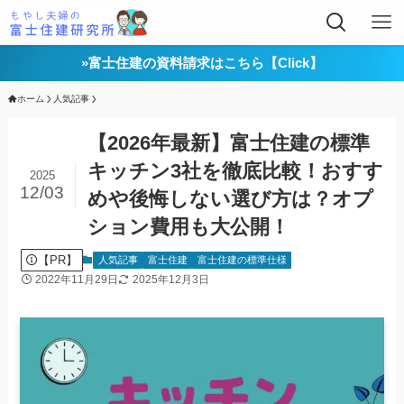
»富士住建の資料請求はこちら【Click】
ホーム
人気記事
【2026年最新】富士住建の標準
キッチン3社を徹底比較！おすす
2025
12/03
めや後悔しない選び方は？オプ
ション費用も大公開！
【PR】
人気記事
富士住建
富士住建の標準仕様
2022年11月29日
2025年12月3日