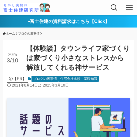
»富士住建の資料請求はこちら【Click】
ホーム
ブログの裏事情
【体験談】タウンライフ家づくり
2025
は家づくり小さなストレスから
3/10
解放してくれる神サービス
【PR】
ブログの裏事情
住宅会社比較
基礎知識
2021年8月14日
2025年3月10日