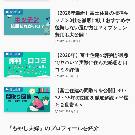
【2026年最新】富士住建の標準キ
富士住建
ッチン3社を徹底比較！おすすめや
後悔しない選び方は？オプション
費用も大公開！
2025年12月3日
【2026年】富士住建の評判が最悪
富士住建
でヤバい？実際に住んだ感想と口
コミ＆評価
2026年5月5日
【富士住建の間取りを公開】30・
富士住建
32・35坪の図面を徹底解説＜平屋
と２世帯も＞
2024年2月7日
『もやし夫婦』のプロフィールを紹介