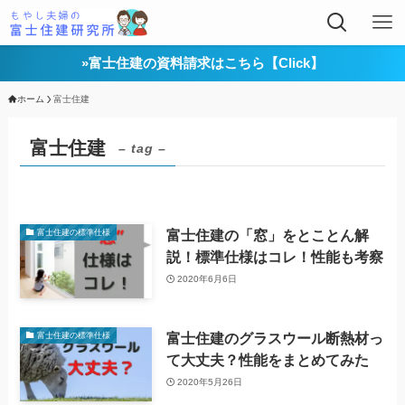
»富士住建の資料請求はこちら【Click】
ホーム
富士住建
富士住建
– tag –
富士住建の「窓」をとことん解
富士住建の標準仕様
説！標準仕様はコレ！性能も考察
2020年6月6日
富士住建のグラスウール断熱材っ
富士住建の標準仕様
て大丈夫？性能をまとめてみた
2020年5月26日