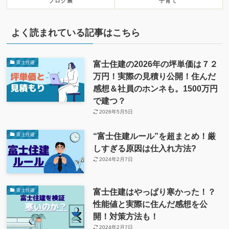
ブログ裏
子育て
よく読まれている記事はこちら
富士住建の2026年の坪単価は７２
富士住建
万円！実際の見積り公開！住んだ
感想＆社員のホンネも。1500万円
で建つ？
2026年5月5日
“富士住建ルール”を超まとめ！厳
富士住建
しすぎる原因は仕入れ方法?
2024年2月7日
富士住建はやっぱり寒かった！？
富士住建
性能値と実際に住んだ感想を公
開！対策方法も！
2024年2月7日