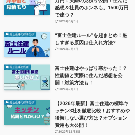
万円！実際の見積り公開！住んだ
感想＆社員のホンネも。1500万円
で建つ？
2026年5月5日
“富士住建ルール”を超まとめ！厳
富士住建の標準仕様
しすぎる原因は仕入れ方法?
2024年2月7日
富士住建はやっぱり寒かった！？
富士住建の性能
性能値と実際に住んだ感想を公
開！対策方法も！
2024年2月7日
【2026年最新】富士住建の標準キ
富士住建の標準仕様
ッチン3社を徹底比較！おすすめや
後悔しない選び方は？オプション
費用も大公開！
2025年12月3日