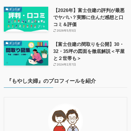
【2026年】富士住建の評判が最悪
富士住建
でヤバい？実際に住んだ感想と口
コミ＆評価
2026年5月5日
【富士住建の間取りを公開】30・
富士住建
32・35坪の図面を徹底解説＜平屋
と２世帯も＞
2024年2月7日
『もやし夫婦』のプロフィールを紹介