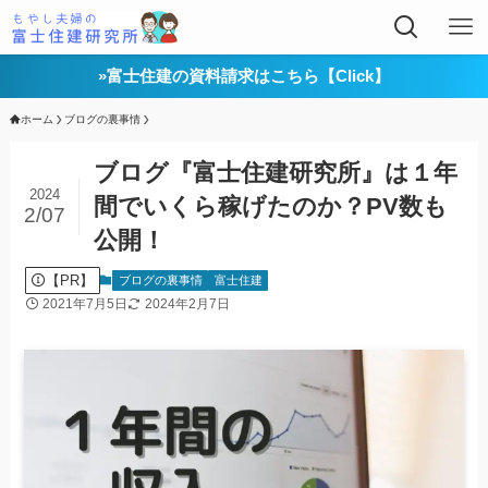
»富士住建の資料請求はこちら【Click】
ホーム
ブログの裏事情
ブログ『富士住建研究所』は１年
2024
間でいくら稼げたのか？PV数も
2/07
公開！
【PR】
ブログの裏事情
富士住建
2021年7月5日
2024年2月7日